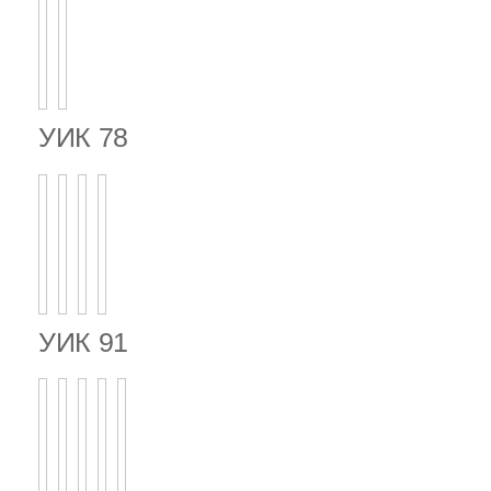
УИК 78
УИК 91